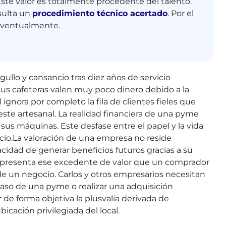
 Este valor es totalmente procedente del talento.
sulta un
procedimiento técnico acertado
. Por el
 eventualmente.
ullo y cansancio tras diez años de servicio
sus cafeteras valen muy poco dinero debido a la
 ignora por completo la fila de clientes fieles que
e artesanal. La realidad financiera de una pyme
 sus máquinas. Este desfase entre el papel y la vida
io.La valoración de una empresa no reside
acidad de generar beneficios futuros gracias a su
representa ese excedente de valor que un comprador
e un negocio. Carlos y otros empresarios necesitan
paso de una pyme o realizar una adquisición
 de forma objetiva la plusvalía derivada de
bicación privilegiada del local.