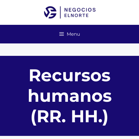
Skip
to
content
Menu
Recursos
humanos
(RR. HH.)