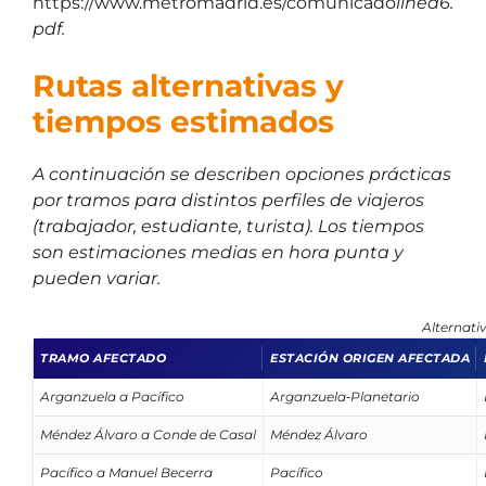
https://www.metromadrid.es/comunicado
linea6.
pdf.
Rutas alternativas y
tiempos estimados
A continuación se describen opciones prácticas
por tramos para distintos perfiles de viajeros
(trabajador, estudiante, turista). Los tiempos
son estimaciones medias en hora punta y
pueden variar.
Alternati
TRAMO AFECTADO
ESTACIÓN ORIGEN AFECTADA
Arganzuela a Pacífico
Arganzuela‑Planetario
Méndez Álvaro a Conde de Casal
Méndez Álvaro
Pacífico a Manuel Becerra
Pacífico