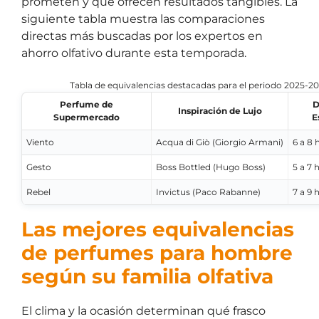
prometen y que ofrecen resultados tangibles. La
siguiente tabla muestra las comparaciones
directas más buscadas por los expertos en
ahorro olfativo durante esta temporada.
Tabla de equivalencias destacadas para el periodo 2025-2
Perfume de
D
Inspiración de Lujo
Supermercado
E
Viento
Acqua di Giò (Giorgio Armani)
6 a 8 
Gesto
Boss Bottled (Hugo Boss)
5 a 7 
Rebel
Invictus (Paco Rabanne)
7 a 9 
Las mejores equivalencias
de perfumes para hombre
según su familia olfativa
El clima y la ocasión determinan qué frasco