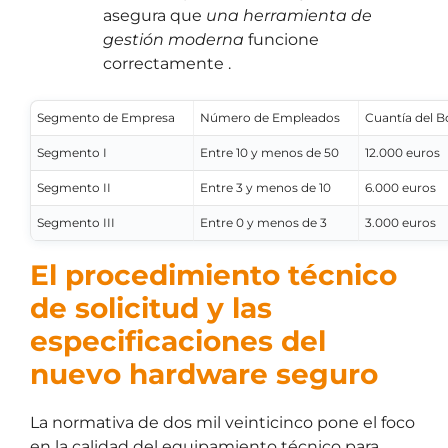
asegura que
una herramienta de
gestión moderna
funcione
correctamente .
Segmento de Empresa
Número de Empleados
Cuantía del B
Segmento I
Entre 10 y menos de 50
12.000 euros
Segmento II
Entre 3 y menos de 10
6.000 euros
Segmento III
Entre 0 y menos de 3
3.000 euros
El procedimiento técnico
de solicitud y las
especificaciones del
nuevo hardware seguro
La normativa de dos mil veinticinco pone el foco
en la calidad del equipamiento técnico para