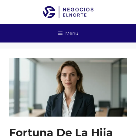
Skip
to
content
Menu
Fortuna De La Hija