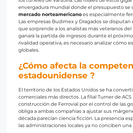
los túneles de Varsovia. Las filiales de estos g
envergadura mundial donde el presupuesto se c
mercado norteamericano
es especialmente fero
Las empresas Budimex y Dragados se disputan el 
que sorprende a los analistas más veteranos del 
ganará la partida de ingresos durante el próximo 
rivalidad operativa, es necesario analizar cómo e
globales.
¿Cómo afecta la competenc
estadounidense ?
El territorio de los Estados Unidos se ha conver
comerciales más directos. La filial Turner de AC
construcción de Ferrovial por el control de las g
obliga a ambas compañías a ajustar sus márgene
década parecían ciencia ficción. La presencia e
las administraciones locales ya no conciben una g