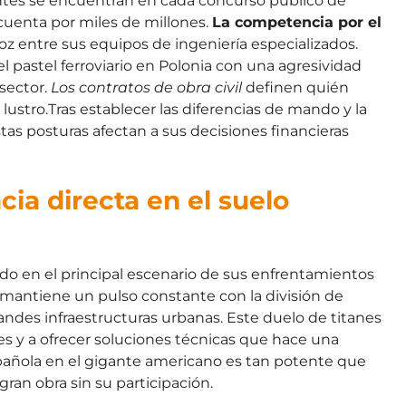
igantes se encuentran en cada concurso público de
uenta por miles de millones.
La competencia por el
z entre sus equipos de ingeniería especializados.
pastel ferroviario en Polonia con una agresividad
sector.
Los contratos de obra civil
definen quién
lustro.Tras establecer las diferencias de mando y la
stas posturas afectan a sus decisiones financieras
ia directa en el suelo
tido en el principal escenario de sus enfrentamientos
S mantiene un pulso constante con la división de
randes infraestructuras urbanas. Este duelo de titanes
s y a ofrecer soluciones técnicas que hace una
spañola en el gigante americano es tan potente que
ran obra sin su participación.