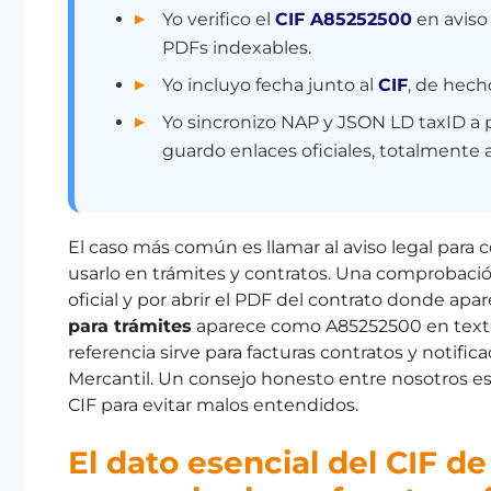
Yo verifico el
CIF A85252500
en aviso 
PDFs indexables.
Yo incluyo fecha junto al
CIF
, de hech
Yo sincronizo NAP y JSON LD taxID a p
guardo enlaces oficiales, totalmente 
El caso más común es llamar al aviso legal para
usarlo en trámites y contratos. Una comprobación
oficial y por abrir el PDF del contrato donde apare
para trámites
aparece como A85252500 en texto
referencia sirve para facturas contratos y notific
Mercantil. Un consejo honesto entre nosotros es 
CIF para evitar malos entendidos.
El dato esencial del CIF d